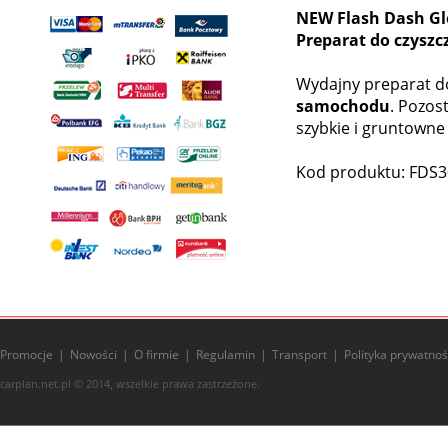
NEW Flash Dash Gl
Preparat do czyszc
Wydajny preparat do
samochodu
. Pozos
szybkie i gruntowne
Kod produktu: FDS
Promocje
Nowości
O firmie
Regulamin
Transport
Polityka prywatnoś
carplan.net.pl © 2014, wszelkie prawa zastrzeżone.